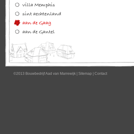
©2013 Bouwbedrijf Aad van Marrewijk
|
Sitemap
|
Contact